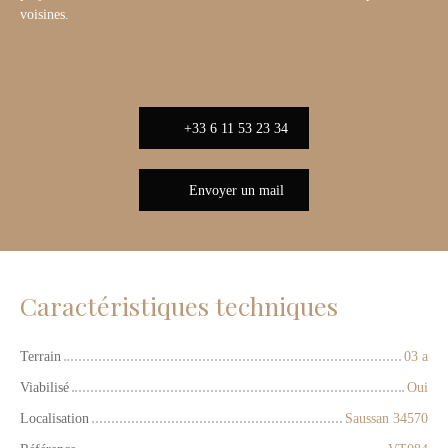
voisines.
+33 6 11 53 23 34
Envoyer un mail
Caractéristiques techniques
Terrain
03 a
Viabilisé
Oui
Localisation
Saussan 34570