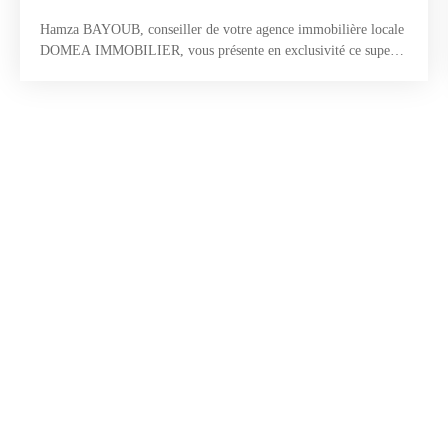
Hamza BAYOUB, conseiller de votre agence immobilière locale
DOMEA IMMOBILIER, vous présente en exclusivité ce superbe
terrain constructible de 483 m², idéalement situé sur la commune
prisée de Saussan. Parfaitement plat et bénéficiant d’une
excellente exposition, ce terrain offre un cadre idéal pour
concrétiser votre projet de vie dans un environnement calme et
résidentiel. Vendu entièrement viabilisé, il permet d’envisager
sereinement la construction d’une agréable maison de plain-pied,
avec de beaux espaces extérieurs et un confort de vie optimal.
Une opportunité rare sur le secteur, à proximité immédiate des
commodités du village et des accès vers Montpellier.