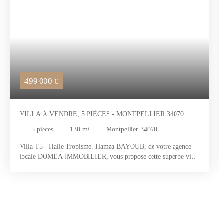
499 000
€
VILLA À VENDRE, 5 PIÈCES - MONTPELLIER 34070
5
pièces
130
m²
Montpellier 34070
Villa T5 - Halle Tropisme. Hamza BAYOUB, de votre agence
locale DOMEA IMMOBILIER, vous propose cette superbe villa
neuve située à proximité de la Halle Tropisme, dans un cadre
résidentiel privilégié. Édifiée sur un terrain de 290 m², cette
maison offre une surface habitable de 126 m² pensée pour le
confort d’une famille moderne. Dès l’entrée, vous serez séduit
par un vaste séjour lumineux de près de 54 m², prolongé par une
cuisine ouverte et un cellier fonctionnel. À l’étage, la villa