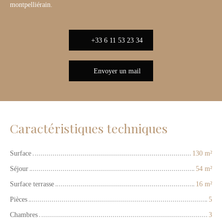
montpelliérain.
+33 6 11 53 23 34
Envoyer un mail
Caractéristiques techniques
Surface
130
m²
Séjour
54
m²
Surface terrasse
16
m²
Pièces
5
Chambres
3