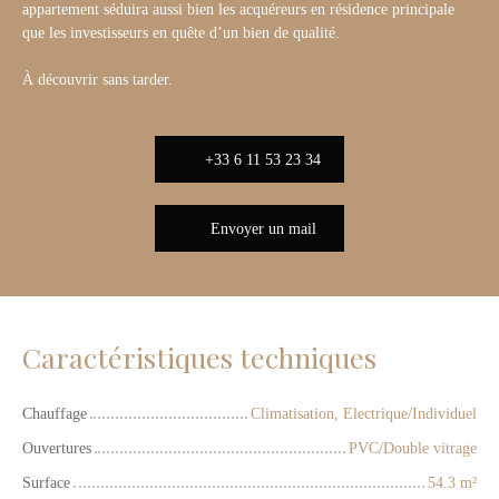
appartement séduira aussi bien les acquéreurs en résidence principale
que les investisseurs en quête d’un bien de qualité.
À découvrir sans tarder.
+33 6 11 53 23 34
Envoyer un mail
Caractéristiques techniques
Chauffage
Climatisation, Electrique/Individuel
Ouvertures
PVC/Double vitrage
Surface
54.3
m²