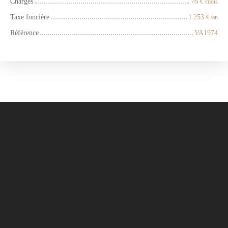
Charges
76
€ /mois
Taxe foncière
1 253
€ /an
Référence
VA1974
+
−