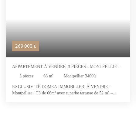
269 000
€
APPARTEMENT À VENDRE, 3 PIÈCES - MONTPELLIER
34000
3
pièces
66
m²
Montpellier 34000
EXCLUSIVITÉ DOMEA IMMOBILIER. À VENDRE -
Montpellier : T3 de 66m² avec superbe terrasse de 52 m² –
Résidence de standing de 2020 – Parking en sous-sol – Proche
tramway, gare et accès autoroutiers. Hamza BAYOUB, de votre
agence immobilière Clapiéroise DOMEA IMMOBILIER, vous
présente en exclusivité ce superbe appartement T3 de 66m² aux
prestations soignées. Situé au sein d'une résidence de standing
livrée en 2020, ce bien bénéficie d'un emplacement recherché, à