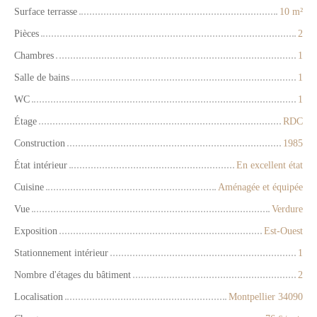
Surface terrasse
10
m²
Pièces
2
Chambres
1
Salle de bains
1
WC
1
Étage
RDC
Construction
1985
État intérieur
En excellent état
Cuisine
Aménagée et équipée
Vue
Verdure
Exposition
Est-Ouest
Stationnement intérieur
1
Nombre d'étages du bâtiment
2
Localisation
Montpellier 34090