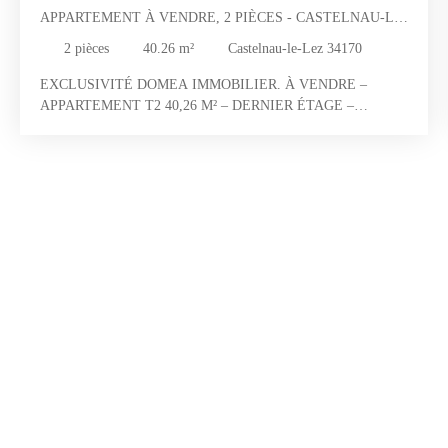
APPARTEMENT À VENDRE, 2 PIÈCES - CASTELNAU-LE-
LEZ 34170
2
pièces
40.26
m²
Castelnau-le-Lez 34170
EXCLUSIVITÉ DOMEA IMMOBILIER. À VENDRE –
APPARTEMENT T2 40,26 M² – DERNIER ÉTAGE –
GARAGE – EXPOSITION SUD – CASTELNAU-LE-LEZ.
Hamza BAYOUB, de votre agence immobilière locale DOMEA
IMMOBILIER, vous présente en exclusivité ce charmant
appartement T2 idéalement situé à Castelnau-le-Lez, à proximité
immédiate des commodités. Situé au 3ᵉ et dernier étage d'une
résidence bien entretenue, cet agréable appartement de 40,26 m²
vous séduira par sa luminosité, son calme et son emplacement
recherché. Baigné de lumière grâce à son exposition plein sud,
ce bien se compose d’un séjour de 20 m² s’ouvrant sur une
agréable terrasse de 13,60 m², idéale pour profiter des beaux
jours. La partie nuit offre une chambre de 11,75 m² équipée
d’un placard, une salle d’eau, ainsi qu’un WC séparé. Un garage
en sous-sol complète ce bien, un véritable atout dans le secteur.
Idéal pour un premier achat ou un investissement locatif. À
visiter sans tarder.