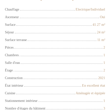
Chauffage
Electrique/Individuel
Ascenseur
Oui
Surface
41.27
m²
Séjour
24
m²
Surface terrasse
11
m²
Pièces
2
Chambres
1
Salle d'eau
1
Étage
2
Construction
2021
État intérieur
En excellent état
Cuisine
Aménagée et équipée
Stationnement intérieur
1
Nombre d'étages du bâtiment
3